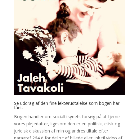
Se uddrag af
den fine lektørudtalelse
som bogen har
fået.
Bogen handler om socialtilsynets forsøg på at fjerne
vores plejedatter, ligesom den er en politisk, etisk og
juridisk diskussion af min og andres tiltale efter
paragraf 264 d for deling af billede eller link til video af