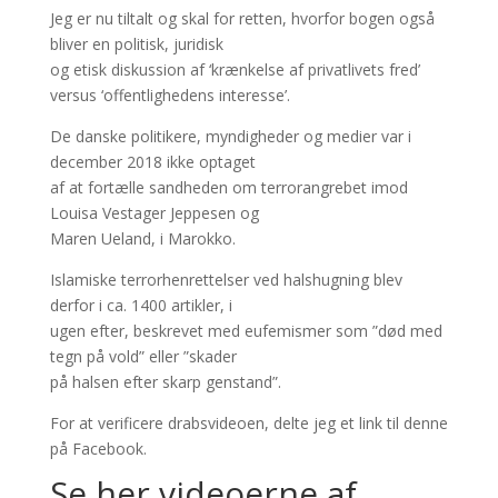
Jeg er nu tiltalt og skal for retten, hvorfor bogen også
bliver en politisk, juridisk
og etisk diskussion af ‘krænkelse af privatlivets fred’
versus ‘offentlighedens interesse’.
De danske politikere, myndigheder og medier var i
december 2018 ikke optaget
af at fortælle sandheden om terrorangrebet imod
Louisa Vestager Jeppesen og
Maren Ueland, i Marokko.
Islamiske terrorhenrettelser ved halshugning blev
derfor i ca. 1400 artikler, i
ugen efter, beskrevet med eufemismer som ”død med
tegn på vold” eller ”skader
på halsen efter skarp genstand”.
For at verificere drabsvideoen, delte jeg et link til denne
på Facebook.
Se her videoerne af